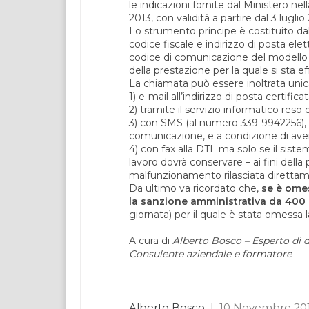
le indicazioni fornite dal Ministero ne
2013, con validità a partire dal 3 luglio
Lo strumento principe è costituito da
codice fiscale e indirizzo di posta elet
codice di comunicazione del modello UN
della prestazione per la quale si sta 
La chiamata può essere inoltrata uni
1) e-mail all’indirizzo di posta certifica
2) tramite il servizio informatico reso 
3) con SMS (al numero 339-9942256), so
comunicazione, e a condizione di aver 
4) con fax alla DTL ma solo se il sistem
lavoro dovrà conservare – ai fini della 
malfunzionamento rilasciata direttame
Da ultimo va ricordato che,
s
e è ome
la sanzione amministrativa da 400 
giornata) per il quale è stata omessa
A cura di
Alberto Bosco – Esperto di di
Consulente aziendale e formatore
Alberto Bosco
|
10 Novembre 20