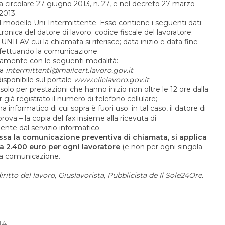
lla circolare 27 giugno 2013, n. 27, e nel decreto 27 marzo
 2013.
l modello Uni-Intermittente. Esso contiene i seguenti dati:
tronica del datore di lavoro; codice fiscale del lavoratore;
ILAV cui la chiamata si riferisce; data inizio e data fine
effettuando la comunicazione.
camente con le seguenti modalità:
ta
intermittenti@mailcert.lavoro.gov.it
;
disponibile sul portale
www.cliclavoro.gov.it
;
lo per prestazioni che hanno inizio non oltre le 12 ore dalla
già registrato il numero di telefono cellulare;
a informatico di cui sopra è fuori uso; in tal caso, il datore di
prova – la copia del fax insieme alla ricevuta di
nte dal servizio informatico.
ssa la comunicazione preventiva di chiamata, si applica
a 2.400 euro per ogni lavoratore
(e non per ogni singola
 la comunicazione.
ritto del lavoro, Giuslavorista, Pubblicista de Il Sole24Ore.
14