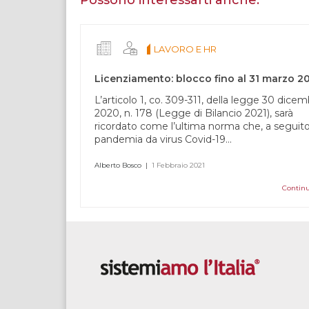
umano,
lascia
questo
LAVORO E HR
campo
vuoto.
Licenziamento: blocco fino al 31 marzo 2
L’articolo 1, co. 309-311, della legge 30 dice
2020, n. 178 (Legge di Bilancio 2021), sarà
ricordato come l’ultima norma che, a seguito
pandemia da virus Covid-19...
Alberto Bosco
|
1 Febbraio 2021
Continu