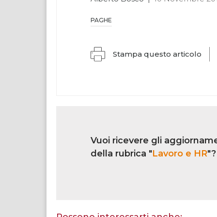
PAGHE
Stampa questo articolo
Link
iscrizione
Vuoi ricevere gli aggiorname
multi
rubrica
della rubrica "
Lavoro e HR
"?
Se
sei
un
essere
Possono interessarti anche: