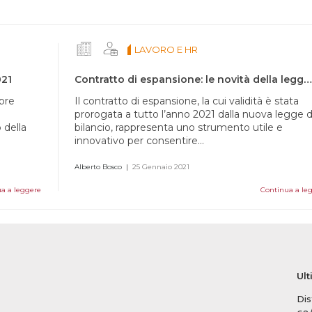
LAVORO E HR
021
Contratto di espansione: le novità della legge di bilancio 2021
mbre
Il contratto di espansione, la cui validità è stata
prorogata a tutto l’anno 2021 dalla nuova legge d
 della
bilancio, rappresenta uno strumento utile e
innovativo per consentire...
Alberto Bosco
|
25 Gennaio 2021
a a leggere
Continua a le
Ult
Dis