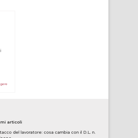
i
ggere
imi articoli
tacco del lavoratore: cosa cambia con il D.L. n.