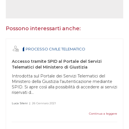
Se
sei
un
essere
Possono interessarti anche:
umano,
lascia
questo
PROCESSO CIVILE TELEMATICO
campo
vuoto.
Accesso tramite SPID al Portale del Servizi
Telematici del Ministero di Giustizia
Introdotta sul Portale dei Servizi Telematici del
Ministero della Giustizia l'autenticazione mediante
SPID. Si apre così alla possibilità di accedere ai servizi
riservati d...
Luca Sileni
|
26 Gennaio 2021
Continua a leggere