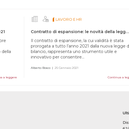
LAVORO E HR
021
Contratto di espansione: le novità della legge di bilancio 2021
mbre
Il contratto di espansione, la cui validità è stata
prorogata a tutto l’anno 2021 dalla nuova legge d
 della
bilancio, rappresenta uno strumento utile e
innovativo per consentire...
Alberto Bosco
|
25 Gennaio 2021
a a leggere
Continua a le
Ult
Dis
62