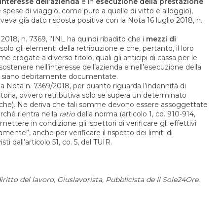
interesse dell’azienda
e in
esecuzione della prestazione
le spese di viaggio, come pure a quelle di vitto e alloggio),
veva già dato risposta positiva con la Nota 16 luglio 2018, n.
018, n. 7369, l’INL ha quindi ribadito che i
mezzi di
olo gli elementi della retribuzione e che, pertanto, il loro
e erogate a diverso titolo, quali gli anticipi di cassa per le
ostenere nell’interesse dell’azienda e nell’esecuzione della
te siano debitamente documentate.
la Nota n. 7369/2018, per quanto riguarda l’indennità di
citoria, ovvero retributiva solo se supera un determinato
tiche). Ne deriva che tali somme devono essere assoggettate
erché rientra nella
ratio
della norma (articolo 1, co. 910-914,
ttere in condizione gli ispettori di verificare gli effettivi
amente”, anche per verificare il rispetto dei limiti di
ti dall’articolo 51, co. 5, del TUIR.
ritto del lavoro, Giuslavorista, Pubblicista de Il Sole24Ore.