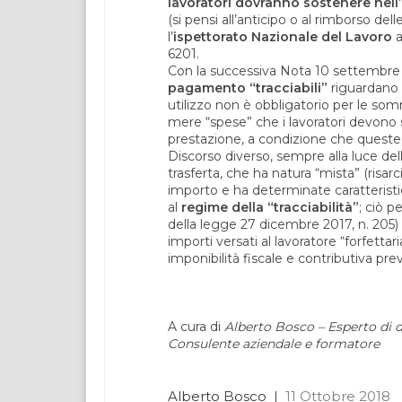
lavoratori dovranno sostenere nell’
(si pensi all’anticipo o al rimborso del
l’
ispettorato Nazionale del Lavoro
a
6201.
Con la successiva Nota 10 settembre 2
pagamento “tracciabili”
riguardano s
utilizzo non è obbligatorio per le somm
mere “spese” che i lavoratori devono s
prestazione, a condizione che ques
Discorso diverso, sempre alla luce del
trasferta, che ha natura “mista” (risar
importo e ha determinate caratteris
al
regime della “tracciabilità”
; ciò p
della legge 27 dicembre 2017, n. 205) me
importi versati al lavoratore “forfettari
imponibilità fiscale e contributiva previs
A cura di
Alberto Bosco – Esperto di di
Consulente aziendale e formatore
Alberto Bosco
|
11 Ottobre 2018