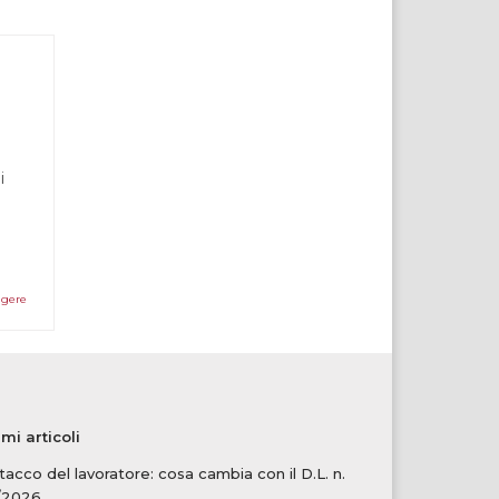
i
ggere
imi articoli
tacco del lavoratore: cosa cambia con il D.L. n.
/2026