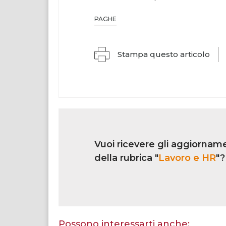
PAGHE
Stampa questo articolo
Link
iscrizione
Vuoi ricevere gli aggiorname
multi
rubrica
della rubrica "
Lavoro e HR
"?
Se
sei
un
essere
Possono interessarti anche: