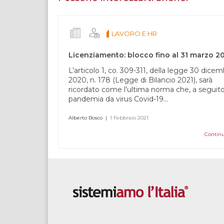
umano,
lascia
questo
LAVORO E HR
campo
vuoto.
Licenziamento: blocco fino al 31 marzo 2
L’articolo 1, co. 309-311, della legge 30 dice
2020, n. 178 (Legge di Bilancio 2021), sarà
ricordato come l’ultima norma che, a seguito
pandemia da virus Covid-19...
Alberto Bosco
|
1 Febbraio 2021
Continu