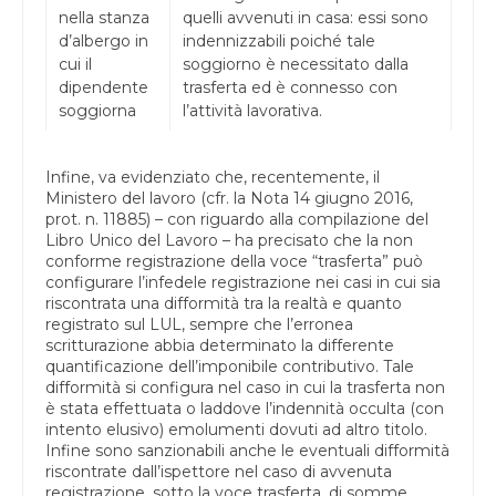
nella stanza
quelli avvenuti in casa: essi sono
d’albergo in
indennizzabili poiché tale
cui il
soggiorno è necessitato dalla
dipendente
trasferta ed è connesso con
soggiorna
l’attività lavorativa.
Infine, va evidenziato che, recentemente, il
Ministero del lavoro (cfr. la Nota 14 giugno 2016,
prot. n. 11885) – con riguardo alla compilazione del
Libro Unico del Lavoro – ha precisato che la non
conforme registrazione della voce “trasferta” può
configurare l’infedele registrazione nei casi in cui sia
riscontrata una difformità tra la realtà e quanto
registrato sul LUL, sempre che l’erronea
scritturazione abbia determinato la differente
quantificazione dell’imponibile contributivo. Tale
difformità si configura nel caso in cui la trasferta non
è stata effettuata o laddove l’indennità occulta (con
intento elusivo) emolumenti dovuti ad altro titolo.
Infine sono sanzionabili anche le eventuali difformità
riscontrate dall’ispettore nel caso di avvenuta
registrazione, sotto la voce trasferta, di somme