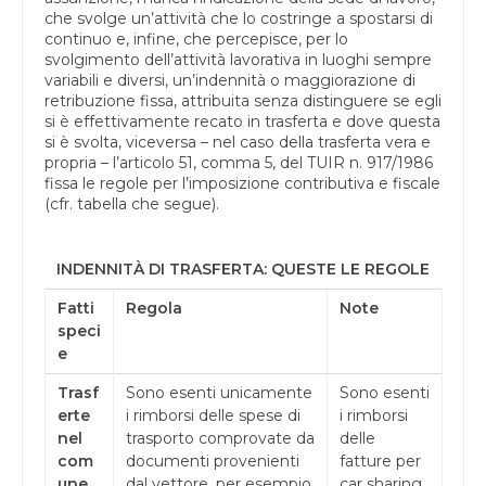
che svolge un’attività che lo costringe a spostarsi di
continuo e, infine, che percepisce, per lo
svolgimento dell’attività lavorativa in luoghi sempre
variabili e diversi, un’indennità o maggiorazione di
retribuzione fissa, attribuita senza distinguere se egli
si è effettivamente recato in trasferta e dove questa
si è svolta, viceversa – nel caso della trasferta vera e
propria – l’articolo 51, comma 5, del TUIR n. 917/1986
fissa le regole per l’imposizione contributiva e fiscale
(cfr. tabella che segue).
INDENNITÀ DI TRASFERTA: QUESTE LE REGOLE
Fatti
Regola
Note
speci
e
Trasf
Sono esenti unicamente
Sono esenti
erte
i rimborsi delle spese di
i rimborsi
nel
trasporto comprovate da
delle
com
documenti provenienti
fatture per
une
dal vettore, per esempio
car sharing,