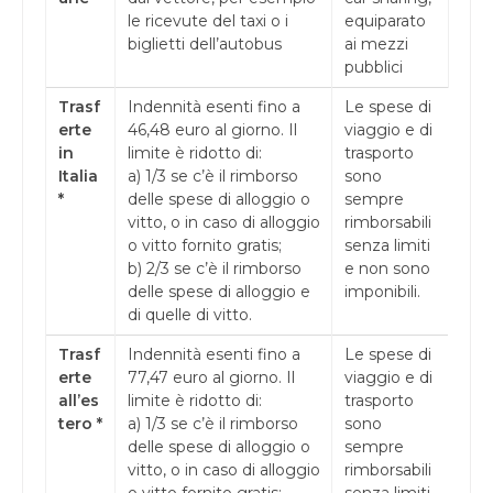
le ricevute del taxi o i
equiparato
biglietti dell’autobus
ai mezzi
pubblici
Trasf
Indennità esenti fino a
Le spese di
erte
46,48 euro al giorno. Il
viaggio e di
in
limite è ridotto di:
trasporto
Italia
a) 1/3 se c’è il rimborso
sono
*
delle spese di alloggio o
sempre
vitto, o in caso di alloggio
rimborsabili
o vitto fornito gratis;
senza limiti
b) 2/3 se c’è il rimborso
e non sono
delle spese di alloggio e
imponibili.
di quelle di vitto.
Trasf
Indennità esenti fino a
Le spese di
erte
77,47 euro al giorno. Il
viaggio e di
all’es
limite è ridotto di:
trasporto
tero *
a) 1/3 se c’è il rimborso
sono
delle spese di alloggio o
sempre
vitto, o in caso di alloggio
rimborsabili
o vitto fornito gratis;
senza limiti