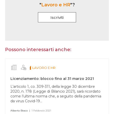
"
Lavoro e HR
"?
Iscriviti
Se
sei
un
essere
Possono interessarti anche:
umano,
lascia
questo
LAVORO E HR
campo
vuoto.
Licenziamento: blocco fino al 31 marzo 2021
L’articolo 1, co. 309-311, della legge 30 dicembre
2020, n. 178 (Legge di Bilancio 2021), sarà ricordato
come l’ultima norma che, a seguito della pandemia
da virus Covid-19...
Alberto Bosco
|
1 Febbraio 2021