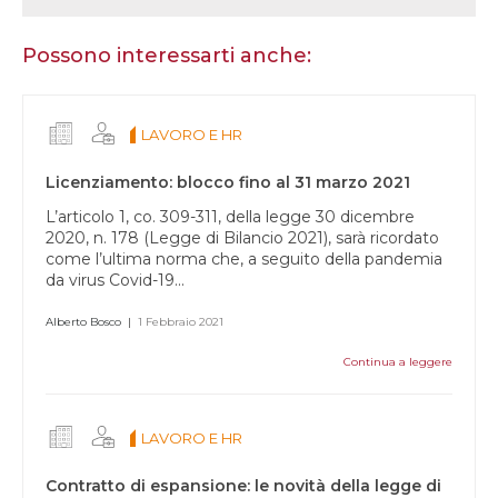
sei
un
essere
Possono interessarti anche:
umano,
lascia
questo
LAVORO E HR
campo
vuoto.
Licenziamento: blocco fino al 31 marzo 2021
L’articolo 1, co. 309-311, della legge 30 dicembre
2020, n. 178 (Legge di Bilancio 2021), sarà ricordato
come l’ultima norma che, a seguito della pandemia
da virus Covid-19...
Alberto Bosco
|
1 Febbraio 2021
Continua a leggere
LAVORO E HR
Contratto di espansione: le novità della legge di