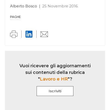
Alberto Bosco
|
25 Novembre 2016
PAGHE
Link
iscrizione
Vuoi ricevere gli aggiornamenti
multi
sui contenuti della rubrica
rubrica
"
Lavoro e HR
"?
Iscriviti
Se