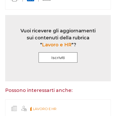
Link
iscrizione
Vuoi ricevere gli aggiornamenti
multi
sui contenuti della rubrica
rubrica
"
Lavoro e HR
"?
Iscriviti
Se
sei
un
essere
Possono interessarti anche:
umano,
lascia
questo
LAVORO E HR
campo