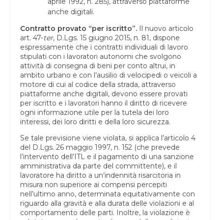
aprile 1992, n. 285), attraverso piattaforme
anche digitali.
Contratto provato “per iscritto”.
Il nuovo articolo
art. 47-
ter
, D.Lgs. 15 giugno 2015, n. 81, dispone
espressamente che i contratti individuali di lavoro
stipulati con i lavoratori autonomi che svolgono
attività di consegna di beni per conto altrui, in
ambito urbano e con l’ausilio di velocipedi o veicoli a
motore di cui al codice della strada, attraverso
piattaforme anche digitali, devono essere provati
per iscritto e i lavoratori hanno il diritto di ricevere
ogni informazione utile per la tutela dei loro
interessi, dei loro diritti e della loro sicurezza.
Se tale previsione viene violata, si applica l’articolo 4
del D.Lgs. 26 maggio 1997, n. 152 (che prevede
l’intervento dell’ITL e il pagamento di una sanzione
amministrativa da parte del committente), e il
lavoratore ha diritto a un’indennità risarcitoria in
misura non superiore ai compensi percepiti
nell’ultimo anno, determinata equitativamente con
riguardo alla gravità e alla durata delle violazioni e al
comportamento delle parti. Inoltre, la violazione è