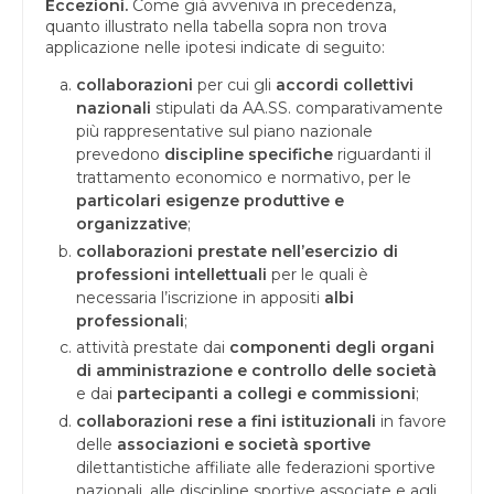
Eccezioni.
Come già avveniva in precedenza,
quanto illustrato nella tabella sopra non trova
applicazione nelle ipotesi indicate di seguito:
collaborazioni
per cui gli
accordi collettivi
nazionali
stipulati da AA.SS. comparativamente
più rappresentative sul piano nazionale
prevedono
discipline specifiche
riguardanti il
trattamento economico e normativo, per le
particolari esigenze produttive e
organizzative
;
collaborazioni prestate nell’esercizio di
professioni intellettuali
per le quali è
necessaria l’iscrizione in appositi
albi
professionali
;
attività prestate dai
componenti degli organi
di amministrazione e controllo delle società
e dai
partecipanti a collegi e commissioni
;
collaborazioni rese a fini istituzionali
in favore
delle
associazioni e società sportive
dilettantistiche affiliate alle federazioni sportive
nazionali, alle discipline sportive associate e agli